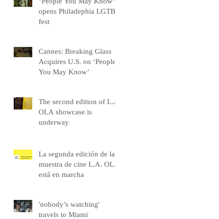
"People You May Know"
opens Philadephia LGTB
fest
Cannes: Breaking Glass
Acquires U.S. on ‘People
You May Know’
The second edition of L.A.
OLA showcase is
underway
La segunda edición de la
muestra de cine L.A. OLA
está en marcha
'nobody’s watching'
travels to Miami