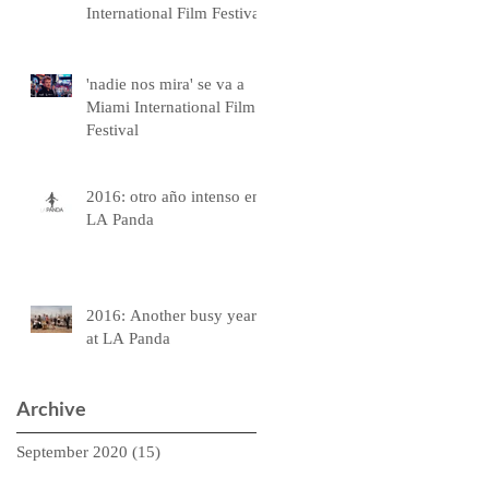
International Film Festival
'nadie nos mira' se va a
Miami International Film
Festival
2016: otro año intenso en
LA Panda
2016: Another busy year
at LA Panda
Archive
September 2020
(15)
15 posts